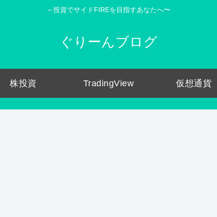
～投資でサイドFIREを目指すあなたへ〜
ぐりーんブログ
株投資
TradingView
仮想通貨