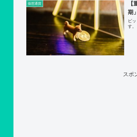
【
仮想通貨
期
ビッ
す。
スポ