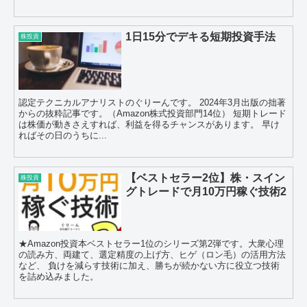
1日15分でデキる短期投資手法
株投資
認定テクニカルアナリストのぐりーんです。 2024年3月出版の拙著
からの抜粋記事です。（Amazon株式投資部門14位） 短期トレード
は株価が動きさえすれば、利益を得るチャンスがあります。 早け
ればその日のうちに...
【ベストセラー2位】株・スイン
株投資
グトレードで月10万円稼ぐ技術2
★Amazon投資本ベストセラー1位のシリーズ第2弾です。大衆心理
の読み方、両建て、選定精度の上げ方、ヒゲ（ロン毛）の活用方法
など、 負けを減らす技術に加え、勝ちが続かない方に役立つ技術
を詰め込みました。