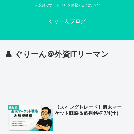
～投資でサイドFIREを目指すあなたへ〜
ぐりーんブログ
ぐりーん＠外資ITリーマン
【スイングトレード】週末マー
株投資
ケット戦略＆監視銘柄 7/4(土)