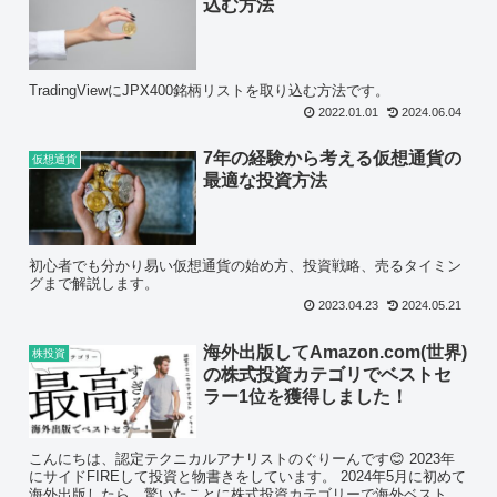
込む方法
TradingViewにJPX400銘柄リストを取り込む方法です。
2022.01.01
2024.06.04
7年の経験から考える仮想通貨の
仮想通貨
最適な投資方法
初心者でも分かり易い仮想通貨の始め方、投資戦略、売るタイミン
グまで解説します。
2023.04.23
2024.05.21
海外出版してAmazon.com(世界)
株投資
の株式投資カテゴリでベストセ
ラー1位を獲得しました！
こんにちは、認定テクニカルアナリストのぐりーんです😊 2023年
にサイドFIREして投資と物書きをしています。 2024年5月に初めて
海外出版したら、驚いたことに株式投資カテゴリーで海外ベスト