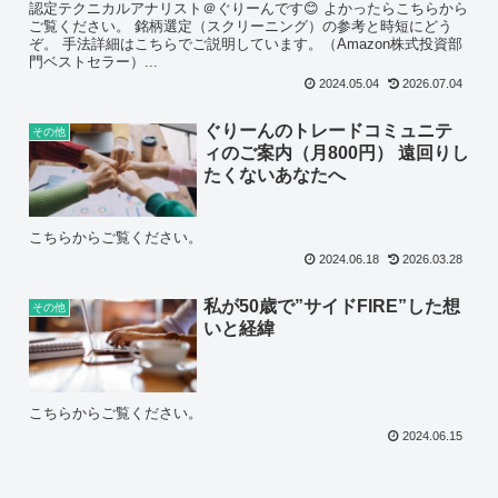
認定テクニカルアナリスト＠ぐりーんです😊 よかったらこちらから
ご覧ください。 銘柄選定（スクリーニング）の参考と時短にどう
ぞ。 手法詳細はこちらでご説明しています。（Amazon株式投資部
門ベストセラー）...
2024.05.04
2026.07.04
ぐりーんのトレードコミュニテ
その他
ィのご案内（月800円） 遠回りし
たくないあなたへ
こちらからご覧ください。
2024.06.18
2026.03.28
私が50歳で”サイドFIRE”した想
その他
いと経緯
こちらからご覧ください。
2024.06.15