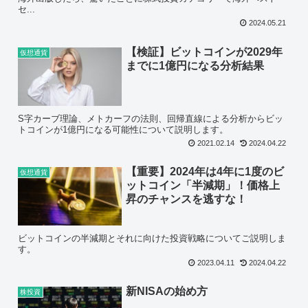
セ...
2024.05.21
【検証】ビットコインが2029年
仮想通貨
までに1億円になる分析結果
S字カーブ理論、メトカーフの法則、回帰直線による分析からビッ
トコインが1億円になる可能性について説明します。
2021.02.14
2024.04.22
【重要】2024年は4年に1度のビ
仮想通貨
ットコイン「半減期」！価格上
昇のチャンスを逃すな！
ビットコインの半減期とそれに向けた投資戦略についてご説明しま
す。
2023.04.11
2024.04.22
新NISAの始め方
株投資